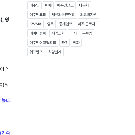
이주민
예배
이주민선교
다문화
이주민교회
체류외국인현황
의료비지원
, 영
KWMA
영주
통계연보
이주 근로자
비아다빈치
지역교회
비자
무슬림
이주민선교협의회
E-7
귀화
위프렌즈
희망날개
등이 높
%)의
 높다.
상(기숙