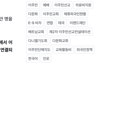
이주민
예배
이주민선교
의료비지원
다문화
이주민교회
체류외국인현황
만 명을
E-9 비자
연합
태국
이랜드재단
베트남교회
제2차 이주민선교컨설테이션
다니엘기도회
다문화교회
에서 어
 연결되
이주민단체지도
교육활동비
외국인정책
한국어
진로