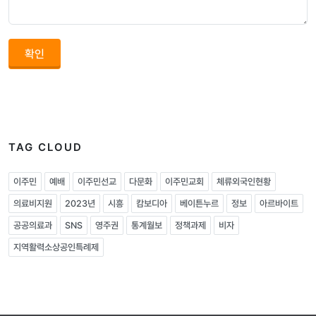
확인
TAG CLOUD
이주민
예배
이주민선교
다문화
이주민교회
체류외국인현황
의료비지원
2023년
시흥
캄보디아
베이튼누르
정보
아르바이트
공공의료과
SNS
영주권
통계월보
정책과제
비자
지역활력소상공인특례제