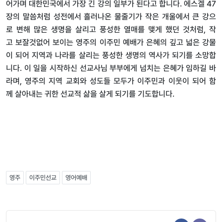
어가며
대한민국에서
가장
긴
강의
일부가
된다고
합니다
.
에스겔
47
장의
말씀처럼
성전에서
흘러나온
물줄기가
작은
개울에서
큰
강으
로
변해
많은
생명을
살리고
풍성한
열매를
맺게
했던
것처럼
,
작
고
보잘것없어
보이는
영주의
이주민
예배가
은혜의
깊고
넓은
강물
이
되어
지역과
나라를
살리는
풍성한
생명의
역사가
되기를
소망합
니다
.
이
일을
시작하신
선교사님
부부에게
넘치는
은혜가
임하길
바
라며
,
영주의
지역
교회와
성도들
모두가
이주민과
이웃이
되어
함
께
살아내는
귀한
선교적
삶을
살게
되기를
기도합니다
.
영주
이주민선교
영어예배