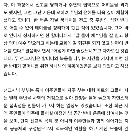
다
.
이
과정에서
신고를
당하거나
주변의
핍박으로
어려움을
겪기
도
했지만
,
그런
고난
가운데
오히려
주님의
은혜를
더욱
깊이
체험하
셨다고
합니다
.
한
번은
장날
북테이블
전도
중
주변의
심한
반대
로
어쩔
수
없이
테이블을
정리해야
했던
적이
있었습니다
.
그때
바
로
옆에서
장사하시던
한
할머니께서
“
딸
둘이
예수님을
잘
믿고
항
상
엄마
예수
믿으라고
하는데
교회에
갈
형편은
되지
않고
남편이
반
대를
한다
.”
말씀하시면서
“
어떻게
하면
좋겠느냐
?”
고
다가오신
것입
니다
.
두
선교사님은
할머니와
복음을
나누는
시간을
가지며
이런
심
한
반대가
할머니를
위한
하나님의
계획이었음을
보게
되었다고
하셨
습니다
.
선교사님
부부는
특히
이주민들이
자주
찾는
대형
마트와
그들이
사
는
빌라
주변을
사역의
거점으로
삼아
찬양을
틀어
놓으며
자연스러
운
접촉점을
만들어
가고자
하는
열정도
있었습니다
.
또한
최근
지
역
주민들이
영주에
들어설
예정인
납
공장
반대
운동에
참여하는
것
을
보며
,
단지
선교적
목적
뿐
아니라
이주민들과
함께
살아가는
지
역
공동체의
구성원으로서
적극적인
역할을
하고
계신
모습에
깊