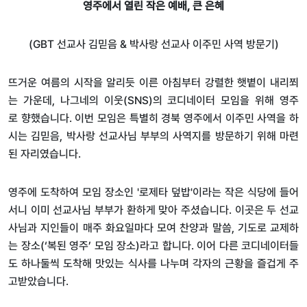
영주에서 열린 작은 예배
,
큰 은혜
(GBT
선교사 김믿음
&
박사랑 선교사 이주민 사역 방문기
)
뜨거운
여름의
시작을
알리듯
이른
아침부터
강렬한
햇볕이
내리쬐
는
가운데
,
나그네의
이웃
(SNS)
의
코디네이터
모임을
위해
영주
로
향했습니다
.
이번
모임은
특별히
경북
영주에서
이주민
사역을
하
시는
김믿음
,
박사랑
선교사님
부부의
사역지를
방문하기
위해
마련
된
자리였습니다
.
영주에
도착하여
모임
장소인
'
로제타
덮밥
'
이라는
작은
식당에
들어
서니
이미
선교사님
부부가
환하게
맞아
주셨습니다
.
이곳은
두
선교
사님과
지인들이
매주
화요일마다
모여
찬양과
말씀
,
기도로
교제하
는
장소
(‘
복된
영주
’
모임
장소
)
라고
합니다
.
이어
다른
코디네이터들
도
하나둘씩
도착해
맛있는
식사를
나누며
각자의
근황을
즐겁게
주
고받았습니다
.