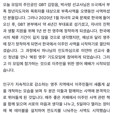
오늘
모임의
주인공인
GBT
김믿음
,
박사랑
선교사님은
에서
부
B국
족
청년지도자와
목회자를
대상으로
부족사역을
오랫동안
사역하셨
던
분들입니다
.
그러나
2020
년
1
월
자녀의
교육
문제로
한국에
들어
오신
후
, GBT
본부에서
약
4
년간
부대표로
섬기셨고
,
자녀의
진학
과
생활
지원을
위해
1
년
반
전
영주에
정착하게
되셨습니다
.
한국에
서의
체류
기간이
길지
않을
것으로
생각했지만
,
예상과
달리
영주
에
장기
정착하게
되면서
한국에서
이주민
사역을
시작하기로
결단하
셨습니다
.
그
과정에서
하나님의
인도하심으로
미얀마
선교사
출
신
청년을
만나
'
복된
영주
'
기도모임에
참여하게
되었습니다
.
그리
고
이
모임에
참가하는
것으로
이주민을
위한
영어
예배가
시작되었
습니다
.
인구가
지속적으로
감소하는
영주
지역에서
이주민들이
새롭게
삶
을
개척하는
모습을
보며
두
분은
이들과
함께하는
사역에
본격적으
로
뛰어들게
된
것입니다
.
매주
좋은
카페에서
이주민
사역
관련
책
을
함께
읽으며
서로의
마음과
생각을
나누고
, 5
일마다
열리는
장터
에
북
테이블을
설치하여
전도지를
나눠주는
사역도
시작했습니