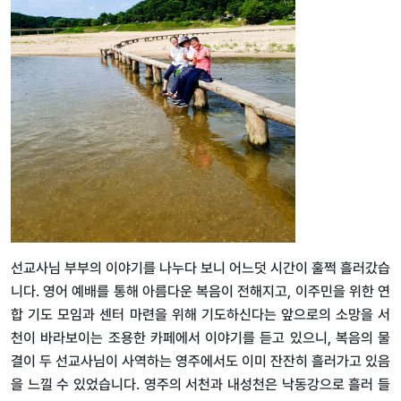
선교사님
부부의
이야기를
나누다
보니
어느덧
시간이
훌쩍
흘러갔습
니다
.
영어
예배를
통해
아름다운
복음이
전해지고
,
이주민을
위한
연
합
기도
모임과
센터
마련을
위해
기도하신다는
앞으로의
소망을
서
천이 바라보이는 조용한 카페에서 이야기를 듣고 있으니
,
복음의 물
결이 두 선교사님이 사역하는 영주에서도 이미 잔잔히 흘러가고 있음
을 느낄 수 있었습니다
.
영주의
서천과
내성천은
낙동강으로
흘러
들