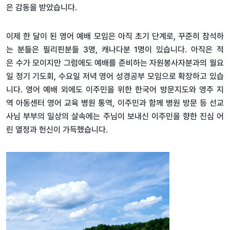
은
감동을
받았습니다
.
이제
한
달이
된
영어
예배
모임은
아직
초기
단계로
,
꾸준히
참석하
는
분들은
필리핀분들
3
명
,
캐나다분
1
명이
있습니다
.
아직은
적
은
수가
모이지만
그럼에도
예배를
준비하는
자원봉사자분과의
월요
일
정기
기도회
,
수요일
저녁
영어
성경공부
모임으로
확장하고
있습
니다
.
영어
예배
외에도
이주민을
위한
한국어
방문지도와
영주
지
역
아동센터
영어
교육
병원
통역
,
이주민과
함께
병원
방문
등
선교
사님
부부의
일상의
살속에는
주님이
보내신
이주민을
향한
진심
어
린
열정과
헌신이
가득했습니다
.